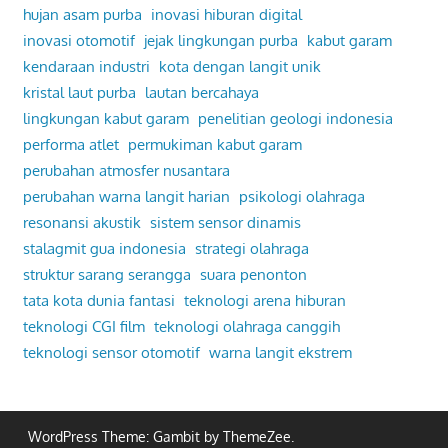
hujan asam purba
inovasi hiburan digital
inovasi otomotif
jejak lingkungan purba
kabut garam
kendaraan industri
kota dengan langit unik
kristal laut purba
lautan bercahaya
lingkungan kabut garam
penelitian geologi indonesia
performa atlet
permukiman kabut garam
perubahan atmosfer nusantara
perubahan warna langit harian
psikologi olahraga
resonansi akustik
sistem sensor dinamis
stalagmit gua indonesia
strategi olahraga
struktur sarang serangga
suara penonton
tata kota dunia fantasi
teknologi arena hiburan
teknologi CGI film
teknologi olahraga canggih
teknologi sensor otomotif
warna langit ekstrem
WordPress Theme: Gambit by ThemeZee.