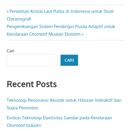
Navigasi
Previous
Penelitian Kristal Laut Purba di Indonesia untuk Studi
Post:
Oseanografi
pos
Next
Pengembangan Sistem Pendingin Fluida Adaptif untuk
Post:
Kendaraan Otomotif Muatan Ekstrem
Cari
CARI
Recent Posts
Teknologi Resonansi Akustik untuk Hiburan Interaktif dan
Suara Penonton
Evolusi Teknologi Elastisitas Gandar pada Kendaraan
Otomotif Industri