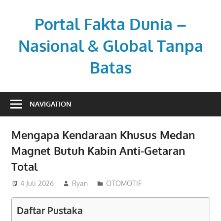
Skip
to
Portal Fakta Dunia –
content
Nasional & Global Tanpa
Batas
Menyajikan
berita
NAVIGATION
aktual
dengan
Mengapa Kendaraan Khusus Medan
sudut
Magnet Butuh Kabin Anti-Getaran
pandang
luas.
Total
4 Juli 2026
Ryan
OTOMOTIF
Daftar Pustaka