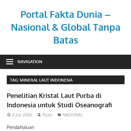
Skip
to
Portal Fakta Dunia –
content
Nasional & Global Tanpa
Batas
Menyajikan
berita
NAVIGATION
aktual
dengan
TAG:
MINERAL LAUT INDONESIA
sudut
pandang
Penelitian Kristal Laut Purba di
luas.
Indonesia untuk Studi Oseanografi
4 Juli 2026
Ryan
NASIONAL
Pendahuluan