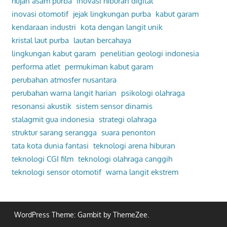
hujan asam purba
inovasi hiburan digital
inovasi otomotif
jejak lingkungan purba
kabut garam
kendaraan industri
kota dengan langit unik
kristal laut purba
lautan bercahaya
lingkungan kabut garam
penelitian geologi indonesia
performa atlet
permukiman kabut garam
perubahan atmosfer nusantara
perubahan warna langit harian
psikologi olahraga
resonansi akustik
sistem sensor dinamis
stalagmit gua indonesia
strategi olahraga
struktur sarang serangga
suara penonton
tata kota dunia fantasi
teknologi arena hiburan
teknologi CGI film
teknologi olahraga canggih
teknologi sensor otomotif
warna langit ekstrem
WordPress Theme: Gambit by ThemeZee.