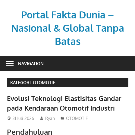
Skip
to
Portal Fakta Dunia –
content
Nasional & Global Tanpa
Batas
Menyajikan
berita
NAVIGATION
aktual
dengan
KATEGORI:
OTOMOTIF
sudut
pandang
Evolusi Teknologi Elastisitas Gandar
luas.
pada Kendaraan Otomotif Industri
31 Juli 2026
Ryan
OTOMOTIF
Pendahuluan