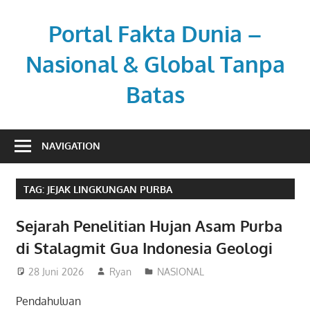
Skip
to
Portal Fakta Dunia –
content
Nasional & Global Tanpa
Batas
Menyajikan
berita
NAVIGATION
aktual
dengan
TAG:
JEJAK LINGKUNGAN PURBA
sudut
pandang
Sejarah Penelitian Hujan Asam Purba
luas.
di Stalagmit Gua Indonesia Geologi
28 Juni 2026
Ryan
NASIONAL
Pendahuluan