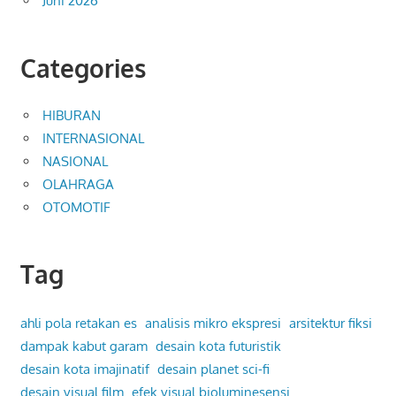
Juni 2026
Categories
HIBURAN
INTERNASIONAL
NASIONAL
OLAHRAGA
OTOMOTIF
Tag
ahli pola retakan es
analisis mikro ekspresi
arsitektur fiksi
dampak kabut garam
desain kota futuristik
desain kota imajinatif
desain planet sci-fi
desain visual film
efek visual bioluminesensi