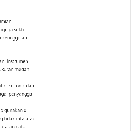
jumlah
i juga sektor
pa keunggulan
n, instrumen
gukuran medan
 elektronik dan
bagai penyangga
 digunakan di
 tidak rata atau
uratan data.