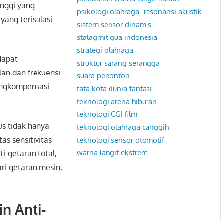
inggi yang
psikologi olahraga
resonansi akustik
ang terisolasi
sistem sensor dinamis
stalagmit gua indonesia
strategi olahraga
dapat
struktur sarang serangga
lan dan frekuensi
suara penonton
engkompensasi
tata kota dunia fantasi
teknologi arena hiburan
teknologi CGI film
us tidak hanya
teknologi olahraga canggih
as sensitivitas
teknologi sensor otomotif
warna langit ekstrem
i-getaran total,
ri getaran mesin,
n Anti-