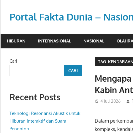
Skip
to
Portal Fakta Dunia – Nasio
content
Menyajikan
berita
HIBURAN
INTERNASIONAL
NASIONAL
OLAHR
aktual
dengan
sudut
Cari
TAG:
KENDARAAN
pandang
CARI
luas.
Mengapa 
Kabin Ant
Recent Posts
4 Juli 2026
Teknologi Resonansi Akustik untuk
Dalam perkemban
Hiburan Interaktif dan Suara
Penonton
kompleks, kendala