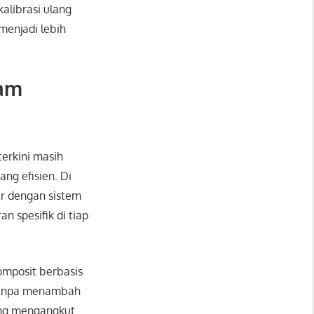
librasi ulang
menjadi lebih
lam
terkini masih
ng efisien. Di
ar dengan sistem
n spesifik di tiap
omposit berbasis
 tanpa menambah
yang mengangkut