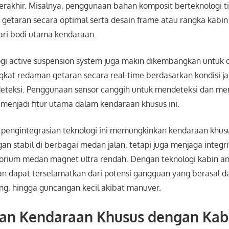
erakhir. Misalnya, penggunaan bahan komposit berteknologi t
taran secara optimal serta desain frame atau rangka kabin y
ari bodi utama kendaraan.
logi active suspension system juga makin dikembangkan untuk 
kat redaman getaran secara real-time berdasarkan kondisi ja
deteksi. Penggunaan sensor canggih untuk mendeteksi dan m
 menjadi fitur utama dalam kendaraan khusus ini.
f, pengintegrasian teknologi ini memungkinkan kendaraan khus
an stabil di berbagai medan jalan, tetapi juga menjaga integrit
orium medan magnet ultra rendah. Dengan teknologi kabin ant
n dapat terselamatkan dari potensi gangguan yang berasal da
ng, hingga guncangan kecil akibat manuver.
an Kendaraan Khusus dengan Kabi