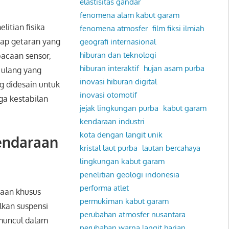
elastisitas gandar
fenomena alam kabut garam
itian fisika
fenomena atmosfer
film fiksi ilmiah
iap getaran yang
geografi internasional
hiburan dan teknologi
bacaan sensor,
hiburan interaktif
hujan asam purba
 ulang yang
inovasi hiburan digital
g didesain untuk
inovasi otomotif
ga kestabilan
jejak lingkungan purba
kabut garam
kendaraan industri
kota dengan langit unik
Kendaraan
kristal laut purba
lautan bercahaya
lingkungan kabut garam
penelitian geologi indonesia
performa atlet
raan khusus
permukiman kabut garam
kan suspensi
perubahan atmosfer nusantara
 muncul dalam
perubahan warna langit harian