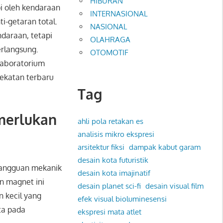
HIBURAN
i oleh kendaraan
INTERNASIONAL
i-getaran total.
NASIONAL
ndaraan, tetapi
OLAHRAGA
erlangsung.
OTOMOTIF
laboratorium
ekatan terbaru
Tag
merlukan
ahli pola retakan es
analisis mikro ekspresi
arsitektur fiksi
dampak kabut garam
desain kota futuristik
gangguan mekanik
desain kota imajinatif
n magnet ini
desain planet sci-fi
desain visual film
n kecil yang
efek visual bioluminesensi
ta pada
ekspresi mata atlet