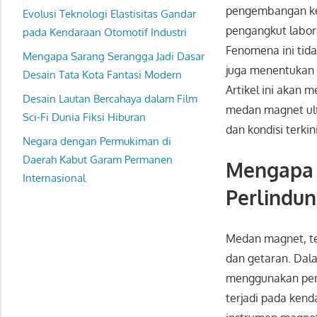
pengembangan ken
Evolusi Teknologi Elastisitas Gandar
pengangkut labor
pada Kendaraan Otomotif Industri
Fenomena ini tida
Mengapa Sarang Serangga Jadi Dasar
juga menentukan a
Desain Tata Kota Fantasi Modern
Artikel ini akan
Desain Lautan Bercahaya dalam Film
medan magnet ult
Sci-Fi Dunia Fiksi Hiburan
dan kondisi terkini
Negara dengan Permukiman di
Daerah Kabut Garam Permanen
Mengapa 
Internasional
Perlindu
Medan magnet, te
dan getaran. Dal
menggunakan peral
terjadi pada ken