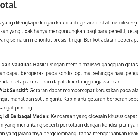
otal
yang dilengkapi dengan kabin anti-getaran total memiliki se
ikan yang tidak hanya menguntungkan bagi para peneliti, tetap
 yang semakin menuntut presisi tinggi. Berikut adalah bebera
 dan Validitas Hasil:
Dengan meminimalisasi gangguan getara
n dapat beroperasi pada kondisi optimal sehingga hasil pen
endah tetap akurat dan dapat dipertanggungjawabkan.
lat Sensitif:
Getaran dapat mempercepat kerusakan pada alat
ngat mahal dan sulit diganti. Kabin anti-getaran berperan se
sangat penting.
gi di Berbagai Medan:
Kendaraan yang didesain khusus dapat
 yang menantang seperti perkotaan dengan kondisi jalan yang
an yang jalanannya bergelombang, tanpa mengorbankan keak