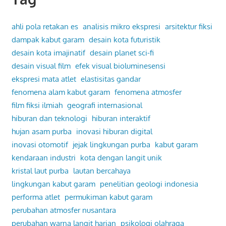
ahli pola retakan es
analisis mikro ekspresi
arsitektur fiksi
dampak kabut garam
desain kota futuristik
desain kota imajinatif
desain planet sci-fi
desain visual film
efek visual bioluminesensi
ekspresi mata atlet
elastisitas gandar
fenomena alam kabut garam
fenomena atmosfer
film fiksi ilmiah
geografi internasional
hiburan dan teknologi
hiburan interaktif
hujan asam purba
inovasi hiburan digital
inovasi otomotif
jejak lingkungan purba
kabut garam
kendaraan industri
kota dengan langit unik
kristal laut purba
lautan bercahaya
lingkungan kabut garam
penelitian geologi indonesia
performa atlet
permukiman kabut garam
perubahan atmosfer nusantara
perubahan warna langit harian
psikologi olahraga