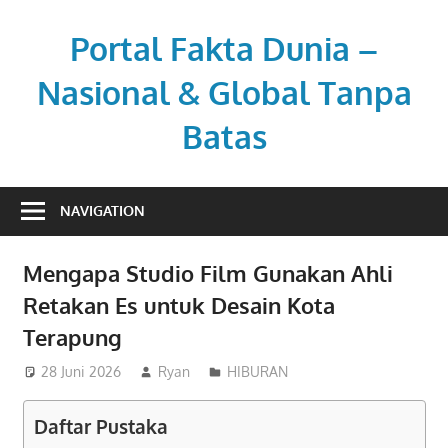
Skip
to
Portal Fakta Dunia –
content
Nasional & Global Tanpa
Batas
Menyajikan
berita
NAVIGATION
aktual
dengan
Mengapa Studio Film Gunakan Ahli
sudut
Retakan Es untuk Desain Kota
pandang
luas.
Terapung
28 Juni 2026
Ryan
HIBURAN
Daftar Pustaka