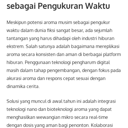
sebagai Pengukuran Waktu
Meskipun potensi aroma musim sebagai pengukur
waktu dalam dunia fiksi sangat besar, ada sejumlah
tantangan yang harus dihadapi oleh industri hiburan
ekstrem. Salah satunya adalah bagaimana mereplikasi
aroma secara konsisten dan aman di berbagai platform
hiburan. Penggunaan teknologi pengharum digital
masih dalam tahap pengembangan, dengan fokus pada
akurasi aroma dan respons cepat sesuai dengan
dinamika cerita.
Solusi yang muncul di awal tahun ini adalah integrasi
teknologi nano dan bioteknologi aroma yang dapat
menghasilkan wewangian mikro secara real-time
dengan dosis yang aman bagi penonton. Kolaborasi