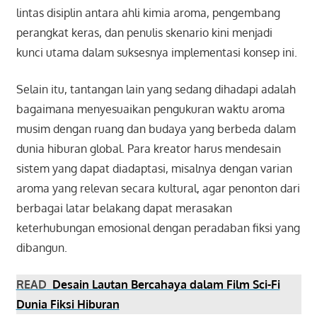
lintas disiplin antara ahli kimia aroma, pengembang
perangkat keras, dan penulis skenario kini menjadi
kunci utama dalam suksesnya implementasi konsep ini.
Selain itu, tantangan lain yang sedang dihadapi adalah
bagaimana menyesuaikan pengukuran waktu aroma
musim dengan ruang dan budaya yang berbeda dalam
dunia hiburan global. Para kreator harus mendesain
sistem yang dapat diadaptasi, misalnya dengan varian
aroma yang relevan secara kultural, agar penonton dari
berbagai latar belakang dapat merasakan
keterhubungan emosional dengan peradaban fiksi yang
dibangun.
READ
Desain Lautan Bercahaya dalam Film Sci-Fi
Dunia Fiksi Hiburan