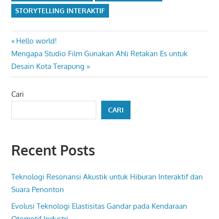
STORYTELLING INTERAKTIF
Navigasi
Previous
Hello world!
Next
Post:
Mengapa Studio Film Gunakan Ahli Retakan Es untuk
pos
Post:
Desain Kota Terapung
Cari
CARI
Recent Posts
Teknologi Resonansi Akustik untuk Hiburan Interaktif dan
Suara Penonton
Evolusi Teknologi Elastisitas Gandar pada Kendaraan
Otomotif Industri