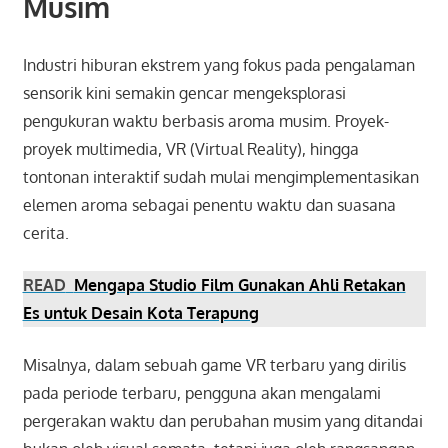
Musim
Industri hiburan ekstrem yang fokus pada pengalaman
sensorik kini semakin gencar mengeksplorasi
pengukuran waktu berbasis aroma musim. Proyek-
proyek multimedia, VR (Virtual Reality), hingga
tontonan interaktif sudah mulai mengimplementasikan
elemen aroma sebagai penentu waktu dan suasana
cerita.
READ
Mengapa Studio Film Gunakan Ahli Retakan
Es untuk Desain Kota Terapung
Misalnya, dalam sebuah game VR terbaru yang dirilis
pada periode terbaru, pengguna akan mengalami
pergerakan waktu dan perubahan musim yang ditandai