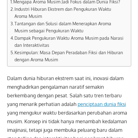
Mengapa Aroma Musim Jadi Fokus dalam Dunia Fiksi?
Industri Hiburan Ekstrem dan Pengukuran Waktu
Aroma Musim
Tantangan dan Solusi dalam Menerapkan Aroma
Musim sebagai Pengukuran Waktu
Dampak Pengukuran Waktu Aroma Musim pada Narasi
dan Interaktivitas
Kesimpulan: Masa Depan Peradaban Fiksi dan Hiburan
dengan Aroma Musim
Dalam dunia hiburan ekstrem saat ini, inovasi dalam
menghadirkan pengalaman naratif semakin
berkembang dengan pesat. Salah satu tren terbaru
yang menarik perhatian adalah
penciptaan dunia fiksi
yang mengukur waktu berdasarkan perubahan aroma
musim. Konsep ini tidak hanya menambah kedalaman
imajinasi, tetapi juga membuka peluang baru dalam