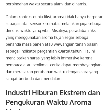
perpindahan waktu secara alami dan dinamis.
Dalam konteks dunia fiksi, aroma tidak hanya berperan
sebagai latar sensorik semata, melainkan juga sebagai
dimensi waktu yang vital. Misalnya, peradaban fiksi
yang menggunakan aroma hujan segar sebagai
penanda masa panen atau wewangian tanah basah
sebagai indikator pergantian kuartal tahun. Hal ini
menciptakan narasi yang lebih immersive karena
pembaca atau penikmat cerita dapat membayangkan
dan merasakan perubahan waktu dengan cara yang
sangat berbeda dan mendalam.
Industri Hiburan Ekstrem dan
Pengukuran Waktu Aroma