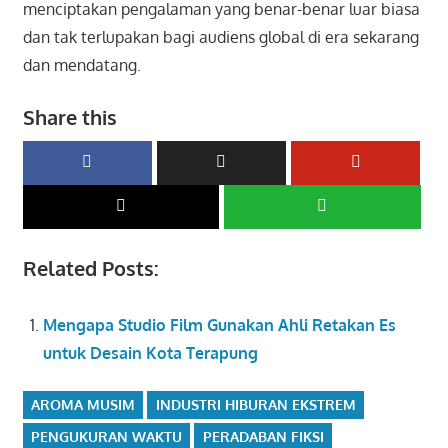
menciptakan pengalaman yang benar-benar luar biasa
dan tak terlupakan bagi audiens global di era sekarang
dan mendatang.
Share this
Related Posts:
Mengapa Studio Film Gunakan Ahli Retakan Es
untuk Desain Kota Terapung
AROMA MUSIM
INDUSTRI HIBURAN EKSTREM
PENGUKURAN WAKTU
PERADABAN FIKSI