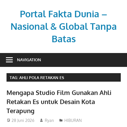
Skip
to
Portal Fakta Dunia –
content
Nasional & Global Tanpa
Batas
Menyajikan
berita
NAVIGATION
aktual
dengan
TAG:
AHLI POLA RETAKAN ES
sudut
pandang
Mengapa Studio Film Gunakan Ahli
luas.
Retakan Es untuk Desain Kota
Terapung
28 Juni 2026
Ryan
HIBURAN