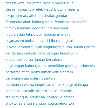
desain kota imajinatif
desain planet sci-fi
desain visual film
efek visual bioluminesensi
ekspresi mata atlet
elastisitas gandar
fenomena alam kabut garam
fenomena atmosfer
film fiksi ilmiah
geografi internasional
hiburan dan teknologi
hiburan interaktif
hujan asam purba
inovasi hiburan digital
inovasi otomotif
jejak lingkungan purba
kabut garam
kendaraan industri
kota dengan langit unik
kristal laut purba
lautan bercahaya
lingkungan kabut garam
penelitian geologi indonesia
performa atlet
permukiman kabut garam
perubahan atmosfer nusantara
perubahan warna langit harian
psikologi olahraga
resonansi akustik
sistem sensor dinamis
stalagmit gua indonesia
strategi olahraga
struktur sarang serangga
suara penonton