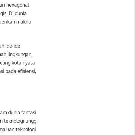
ari hexagonal
is. Di dunia
mberikan makna
an ide-ide
mah lingkungan.
ancang kota nyata
 pada efisiensi,
am dunia fantasi
 teknologi tinggi
emajuan teknologi