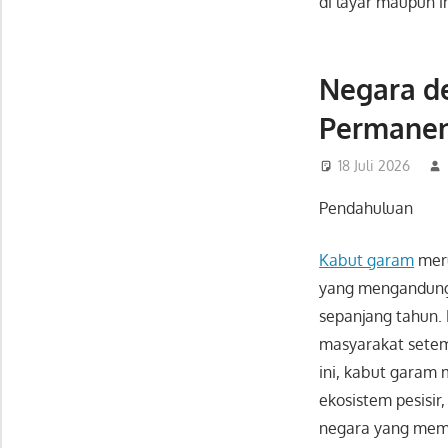
di layar maupun im
Negara d
Permanen
18 Juli 2026
Pendahuluan
Kabut garam
meru
yang mengandung 
sepanjang tahun.
masyarakat setemp
ini, kabut garam 
ekosistem pesisir
negara yang mem