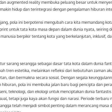
AI, dan augmented reality membuka peluang besar untuk meny
emakin hidup dan terintegrasi dengan pengalaman hiburan inte
jang, pola ini berpotensi mengubah cara kita memandang kota
print untuk tata kota masa depan dalam dunia nyata, seiring 
manusia berpikir tentang kota yang berkelanjutan, inklusif, dan
tur sarang serangga sebagai dasar tata kota dalam dunia fan
h tren estetika, melainkan refleksi dari kebutuhan zaman ak
jutan, dan bermakna secara sosial. Dengan segala keunggulan
dan hiburan, pola ini membuka jalan baru bagi pencipta dan pe
i, teknologi, dan ekologi untuk menciptakan dunia fantastis
sual, tetapi juga kaya akan fungsi dan narasi. Periode terbar
angga telah menjadi simbol penting dalam merancang masa d