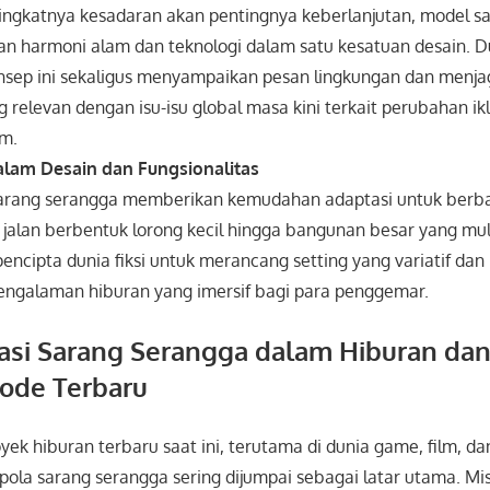
ingkatnya kesadaran akan pentingnya keberlanjutan, model s
 harmoni alam dan teknologi dalam satu kesatuan desain. Du
sep ini sekaligus menyampaikan pesan lingkungan dan menj
g relevan dengan isu-isu global masa kini terkait perubahan ik
am.
dalam Desain dan Fungsionalitas
 sarang serangga memberikan kemudahan adaptasi untuk berb
ri jalan berbentuk lorong kecil hingga bangunan besar yang mult
cipta dunia fiksi untuk merancang setting yang variatif dan
ngalaman hiburan yang imersif bagi para penggemar.
si Sarang Serangga dalam Hiburan dan 
riode Terbaru
ek hiburan terbaru saat ini, terutama di dunia game, film, dan 
pola sarang serangga sering dijumpai sebagai latar utama. Mi