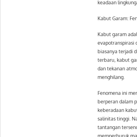
keadaan lingkunga
Kabut Garam: Fe
Kabut garam adala
evapotranspirasi 
biasanya terjadi 
terbaru, kabut ga
dan tekanan atmo
menghilang.
Fenomena ini mem
berperan dalam pe
keberadaan kabut
salinitas tinggi
tantangan tersend
memperburuk masal