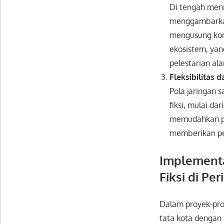
Di tengah men
menggambarkan
mengusung kon
ekosistem, yan
pelestarian al
Fleksibilitas 
Pola jaringan
fiksi, mulai da
memudahkan pen
memberikan pe
Implementa
Fiksi di Pe
Dalam proyek-proy
tata kota dengan 