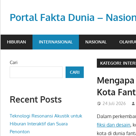
Skip
to
Portal Fakta Dunia – Nasio
content
Menyajikan
berita
HIBURAN
INTERNASIONAL
NASIONAL
OLAHR
aktual
dengan
sudut
Cari
KATEGORI:
INTE
pandang
CARI
luas.
Mengapa 
Kota Fan
Recent Posts
24 Juli 2026
Teknologi Resonansi Akustik untuk
Dalam perkemban
Hiburan Interaktif dan Suara
fiksi dan desain
, 
Penonton
kota di dunia fant