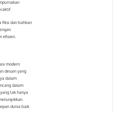
empurnakan
raktif.
 fiksi dan bahkan
dengan
 efisien.
tasi modern
an desain yang
nya dalam
rancang dalam
 yang tak hanya
u menunjukkan
epan dunia baik