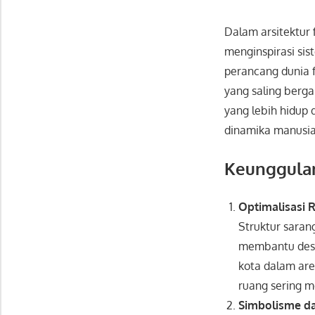
Dalam arsitektur 
menginspirasi sist
perancang dunia f
yang saling bergan
yang lebih hidup
dinamika manusia
Keunggulan
Optimalisasi R
Struktur sara
membantu desa
kota dalam are
ruang sering m
Simbolisme da