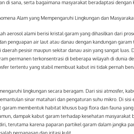
n di sana, serta bagaimana masyarakat beradaptasi dengan ko
nomena Alam yang Mempengaruhi Lingkungan dan Masyaraka
h aerosol alami berisi kristal garam yang dihasilkan dari pros
dan penguapan air laut atau danau dengan kandungan garam tin
di daerah pesisir maupun sekitar danau asin yang sangat luas.
ram permanen terkonsentrasi di beberapa wilayah di dunia de
sfer tertentu yang stabil membuat kabut ini tidak pernah be
engaruhi lingkungan secara beragam. Dari sisi atmosfer, kab
mantulan sinar matahari dan pengaturan suhu mikro. Di sisi 
 garam membentuk habitat khusus bagi flora dan fauna yang
. Namun, dampak kabut garam terhadap kesehatan masyarakat b
iri, terutama karena paparan partikel garam dalam jangka pa
ah pernapasan dan iritasi kulit.