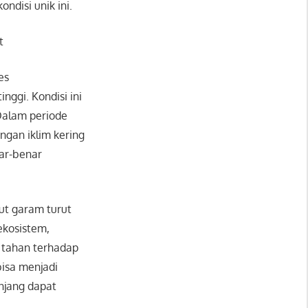
ndisi unik ini.
t
es
ggi. Kondisi ini
 Dalam periode
ngan iklim kering
nar-benar
ut garam turut
ekosistem,
 tahan terhadap
isa menjadi
njang dapat