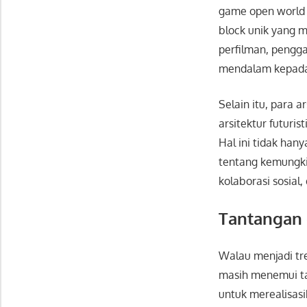
game open world f
block unik yang m
perfilman, pengg
mendalam kepada 
Selain itu, para 
arsitektur futuri
Hal ini tidak han
tentang kemungkin
kolaborasi sosial,
Tantangan 
Walau menjadi tre
masih menemui tan
untuk merealisasi