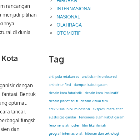
HIBURAN
lam rancangan
INTERNASIONAL
 menjadi pilihan
NASIONAL
pannya
OLAHRAGA
ural di dunia
OTOMOTIF
 Kota
Tag
ahli pola retakan es
analisis mikro ekspresi
rganisir dengan
arsitektur fiksi
dampak kabut garam
desain kota futuristik
desain kota imajinatif
a fantasi. Bentuk
desain planet sci-fi
desain visual film
ang optimal,
efek visual bioluminesensi
ekspresi mata atlet
ara lancar.
elastisitas gandar
fenomena alam kabut garam
erbagai fungsi:
fenomena atmosfer
film fiksi ilmiah
isien dan
geografi internasional
hiburan dan teknologi