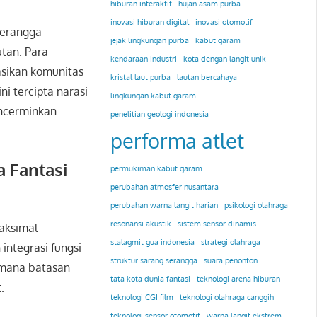
hiburan interaktif
hujan asam purba
inovasi hiburan digital
inovasi otomotif
 serangga
jejak lingkungan purba
kabut garam
utan. Para
kendaraan industri
kota dengan langit unik
asikan komunitas
kristal laut purba
lautan bercahaya
ni tercipta narasi
lingkungan kabut garam
encerminkan
penelitian geologi indonesia
performa atlet
 Fantasi
permukiman kabut garam
perubahan atmosfer nusantara
perubahan warna langit harian
psikologi olahraga
resonansi akustik
sistem sensor dinamis
aksimal
stalagmit gua indonesia
strategi olahraga
ntegrasi fungsi
struktur sarang serangga
suara penonton
i mana batasan
tata kota dunia fantasi
teknologi arena hiburan
.
teknologi CGI film
teknologi olahraga canggih
teknologi sensor otomotif
warna langit ekstrem