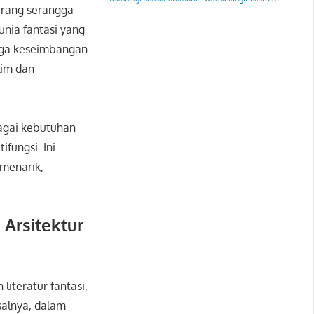
arang serangga
nia fantasi yang
aga keseimbangan
lim dan
agai kebutuhan
ifungsi. Ini
 menarik,
Arsitektur
literatur fantasi,
salnya, dalam