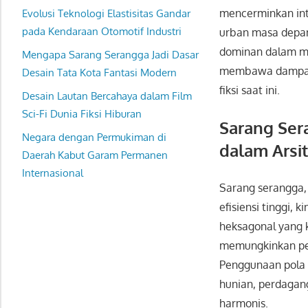
mencerminkan inte
Evolusi Teknologi Elastisitas Gandar
pada Kendaraan Otomotif Industri
urban masa depan.
dominan dalam m
Mengapa Sarang Serangga Jadi Dasar
membawa dampak s
Desain Tata Kota Fantasi Modern
fiksi saat ini.
Desain Lautan Bercahaya dalam Film
Sci-Fi Dunia Fiksi Hiburan
Sarang Ser
Negara dengan Permukiman di
dalam Arsit
Daerah Kabut Garam Permanen
Internasional
Sarang serangga, 
efisiensi tinggi, 
heksagonal yang 
memungkinkan pen
Penggunaan pola 
hunian, perdagang
harmonis.