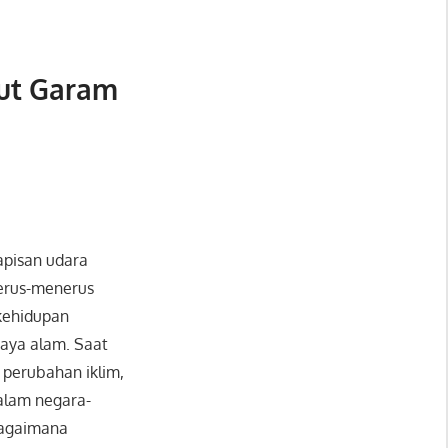
ut Garam
apisan udara
terus-menerus
kehidupan
daya alam. Saat
 perubahan iklim,
dalam negara-
bagaimana